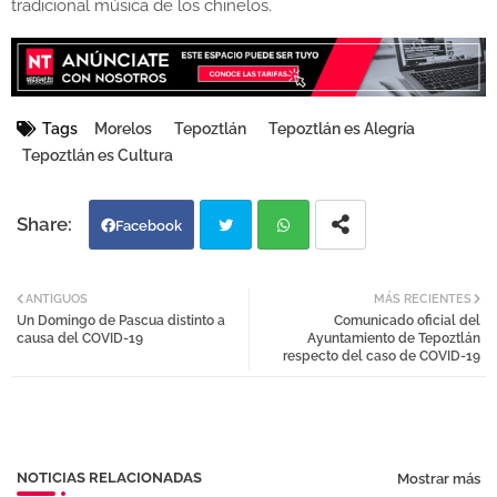
tradicional música de los chinelos.
Tags
Morelos
Tepoztlán
Tepoztlán es Alegría
Tepoztlán es Cultura
Facebook
Twi
Wh
ANTIGUOS
MÁS RECIENTES
Un Domingo de Pascua distinto a
Comunicado oficial del
tter
atsa
causa del COVID-19
Ayuntamiento de Tepoztlán
respecto del caso de COVID-19
pp
NOTICIAS RELACIONADAS
Mostrar más