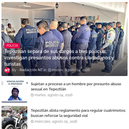
POLICÍA
Tepoztlán separa de sus cargos a tres policías;
investigan presuntos abusos contra ciudadanos y
turistas
Redacción NT
martes, agosto 04, 2026
Sujetan a proceso a un hombre por presunto abuso
sexual en Tepoztlán
martes, agosto 04, 2026
Tepoztlán alista reglamento para regular cuatrimotos;
buscan reforzar la seguridad vial
miércoles, agosto 05, 2026