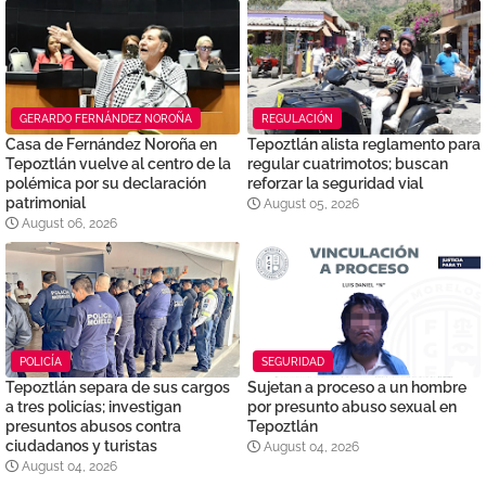
GERARDO FERNÁNDEZ NOROÑA
REGULACIÓN
Casa de Fernández Noroña en
Tepoztlán alista reglamento para
Tepoztlán vuelve al centro de la
regular cuatrimotos; buscan
polémica por su declaración
reforzar la seguridad vial
patrimonial
August 05, 2026
August 06, 2026
POLICÍA
SEGURIDAD
Tepoztlán separa de sus cargos
Sujetan a proceso a un hombre
a tres policías; investigan
por presunto abuso sexual en
presuntos abusos contra
Tepoztlán
ciudadanos y turistas
August 04, 2026
August 04, 2026