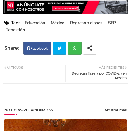
Tags
Educación
México
Regreso a clases
SEP
Tepoztlán
Facebook
Twi
Wh
ANTIGUOS
MÁS RECIENTES
Decretan Fase 3 por COVID-19 en
tter
atsa
México
pp
NOTICIAS RELACIONADAS
Mostrar más