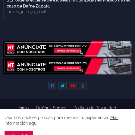
SEP ordena el cierre de escuelas militarizadas en México tras el
caso de Dafne Zapata
jueves, julio 30, 2026
Inicio
Quiénes Somos
Política de Privacidad
Derecho de Réplica
Términos y Condiciones de Uso
Usamos cookies propias para mejorar tu experiencia.
Más
Código de ética
información aquí
Derechos reservados, 2022 -
Premium Blogger Templates