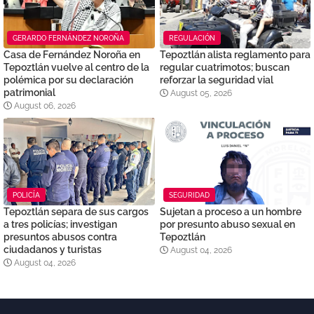
GERARDO FERNÁNDEZ NOROÑA
REGULACIÓN
Casa de Fernández Noroña en
Tepoztlán alista reglamento para
Tepoztlán vuelve al centro de la
regular cuatrimotos; buscan
polémica por su declaración
reforzar la seguridad vial
patrimonial
August 05, 2026
August 06, 2026
POLICÍA
SEGURIDAD
Tepoztlán separa de sus cargos
Sujetan a proceso a un hombre
a tres policías; investigan
por presunto abuso sexual en
presuntos abusos contra
Tepoztlán
ciudadanos y turistas
August 04, 2026
August 04, 2026