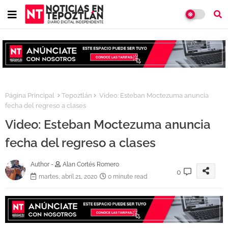
Página Principal
Tepoztlán
Video: Esteban Moctezuma anuncia
fecha del regreso a clases
Video: Esteban Moctezuma anuncia
fecha del regreso a clases
Author -
Alan Cortés Romero
0
martes, abril 21, 2020
0 minute read