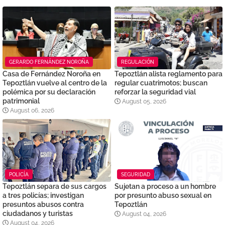
GERARDO FERNÁNDEZ NOROÑA
REGULACIÓN
Casa de Fernández Noroña en
Tepoztlán alista reglamento para
Tepoztlán vuelve al centro de la
regular cuatrimotos; buscan
polémica por su declaración
reforzar la seguridad vial
patrimonial
August 05, 2026
August 06, 2026
POLICÍA
SEGURIDAD
Tepoztlán separa de sus cargos
Sujetan a proceso a un hombre
a tres policías; investigan
por presunto abuso sexual en
presuntos abusos contra
Tepoztlán
ciudadanos y turistas
August 04, 2026
August 04, 2026