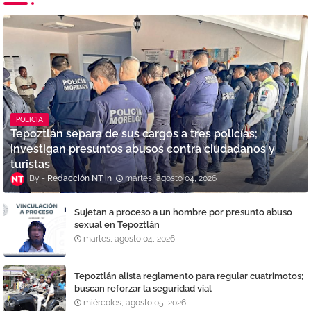
POLICÍA
Tepoztlán separa de sus cargos a tres policías;
investigan presuntos abusos contra ciudadanos y
turistas
Redacción NT
martes, agosto 04, 2026
Sujetan a proceso a un hombre por presunto abuso
sexual en Tepoztlán
martes, agosto 04, 2026
Tepoztlán alista reglamento para regular cuatrimotos;
buscan reforzar la seguridad vial
miércoles, agosto 05, 2026