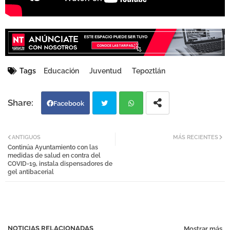
Tags
Educación
Juventud
Tepoztlán
Facebook
Twi
Wh
ANTIGUOS
MÁS RECIENTES
Continúa Ayuntamiento con las
tter
atsa
medidas de salud en contra del
COVID-19, instala dispensadores de
gel antibacerial
pp
NOTICIAS RELACIONADAS
Mostrar más