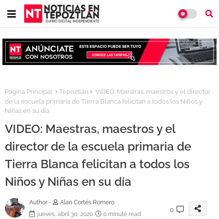
Página Principal
Tepoztlán
VIDEO: Maestras, maestros y el director
de la escuela primaria de Tierra Blanca felicitan a todos los Niños y
Niñas en su día
VIDEO: Maestras, maestros y el
director de la escuela primaria de
Tierra Blanca felicitan a todos los
Niños y Niñas en su día
Author -
Alan Cortés Romero
0
jueves, abril 30, 2020
0 minute read