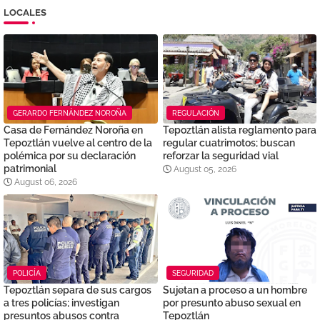
LOCALES
GERARDO FERNÁNDEZ NOROÑA
REGULACIÓN
Casa de Fernández Noroña en
Tepoztlán alista reglamento para
Tepoztlán vuelve al centro de la
regular cuatrimotos; buscan
polémica por su declaración
reforzar la seguridad vial
patrimonial
August 05, 2026
August 06, 2026
POLICÍA
SEGURIDAD
Tepoztlán separa de sus cargos
Sujetan a proceso a un hombre
a tres policías; investigan
por presunto abuso sexual en
presuntos abusos contra
Tepoztlán