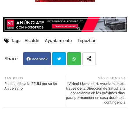
Tags
Alcalde
Ayuntamiento
Tepoztlán
Facebook
Twi
Wh
ANTIGUOS
MÁS RECIENTES
Felicitación a la FEUM por su 60
[Video] Llama el H. Ayuntamiento a
tter
atsa
Aniversario
través de la Dirección de Salud, a la
consciencia en los próximos días,
para permanecer en casa durante la
pp
contingencia