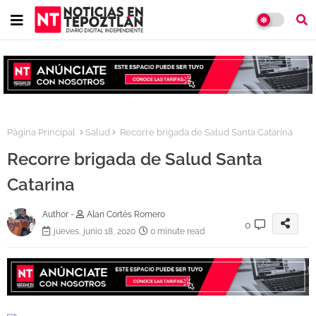
Página Principal
Salud
Recorre brigada de Salud Santa Catarina
Recorre brigada de Salud Santa
Catarina
Author -
Alan Cortés Romero
0
jueves, junio 18, 2020
0 minute read