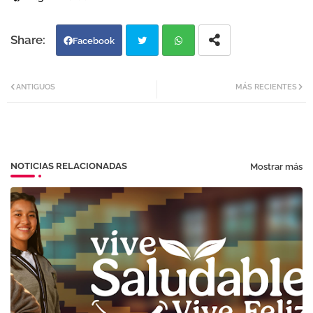
Facebook
Twi
Wh
ANTIGUOS
MÁS RECIENTES
tter
atsa
pp
NOTICIAS RELACIONADAS
Mostrar más