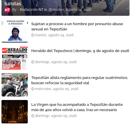
turistas
Redacción NT
martes, agosto 04, 2026
Sujetan a proceso a un hombre por presunto abuso
sexual en Tepoztlán
martes, agosto 04, 2026
Heraldo del Tepozteco | domingo, 9 de agosto de 2026
domingo, agosto 09, 2026
Tepoztlán alista reglamento para regular cuatrimotos;
buscan reforzar la seguridad vial
miércoles, agosto 05, 2026
La Virgen que ha acompañado a Tepoztlán durante
más de 400 años volvió a casa, tras un necesario
proceso de restauración y reparación
domingo, agosto 09, 2026