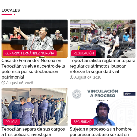
LOCALES
GERARDO FERNÁNDEZ NOROÑA
REGULACIÓN
Casa de Fernández Noroña en
Tepoztlán alista reglamento para
Tepoztlán vuelve al centro de la
regular cuatrimotos; buscan
polémica por su declaración
reforzar la seguridad vial
patrimonial
August 05, 2026
August 06, 2026
POLICÍA
SEGURIDAD
Tepoztlán separa de sus cargos
Sujetan a proceso a un hombre
a tres policías; investigan
por presunto abuso sexual en