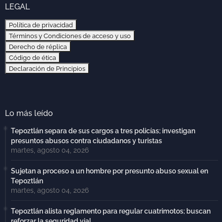
LEGAL
Política de privacidad
Términos y Condiciones de acceso y uso
Derecho de réplica
Código de ética
Declaración de Principios
Lo más leído
Tepoztlán separa de sus cargos a tres policías; investigan
presuntos abusos contra ciudadanos y turistas
martes, agosto 04, 2026
Sujetan a proceso a un hombre por presunto abuso sexual en
Tepoztlán
martes, agosto 04, 2026
Tepoztlán alista reglamento para regular cuatrimotos; buscan
reforzar la seguridad vial