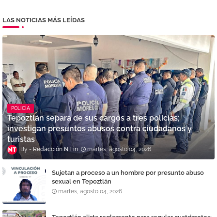
LAS NOTICIAS MÁS LEÍDAS
POLICÍA
Tepoztlán separa de sus cargos a tres policías;
investigan presuntos abusos contra ciudadanos y
turistas
Redacción NT
martes, agosto 04, 2026
Sujetan a proceso a un hombre por presunto abuso
sexual en Tepoztlán
martes, agosto 04, 2026