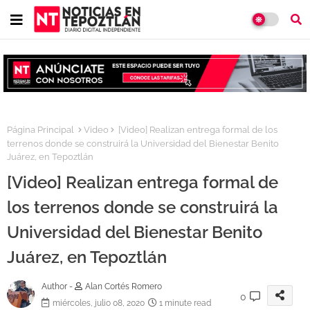
Página Principal
Video
[Video] Realizan entrega formal de los
terrenos donde se construirá la Universidad del Bienestar Benito
Juárez, en Tepoztlán
[Video] Realizan entrega formal de
los terrenos donde se construirá la
Universidad del Bienestar Benito
Juárez, en Tepoztlán
Author -
Alan Cortés Romero
0
miércoles, julio 08, 2020
1 minute read