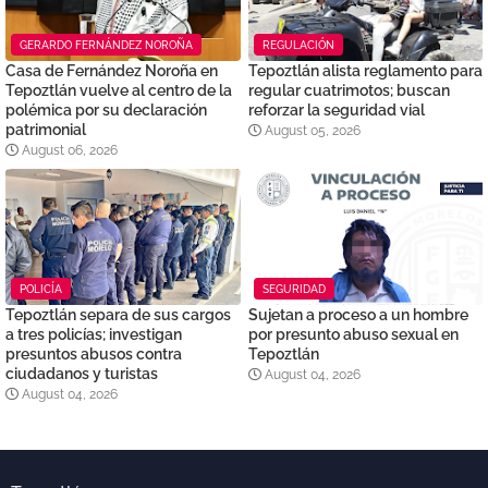
GERARDO FERNÁNDEZ NOROÑA
REGULACIÓN
Casa de Fernández Noroña en
Tepoztlán alista reglamento para
Tepoztlán vuelve al centro de la
regular cuatrimotos; buscan
polémica por su declaración
reforzar la seguridad vial
patrimonial
August 05, 2026
August 06, 2026
POLICÍA
SEGURIDAD
Tepoztlán separa de sus cargos
Sujetan a proceso a un hombre
a tres policías; investigan
por presunto abuso sexual en
presuntos abusos contra
Tepoztlán
ciudadanos y turistas
August 04, 2026
August 04, 2026