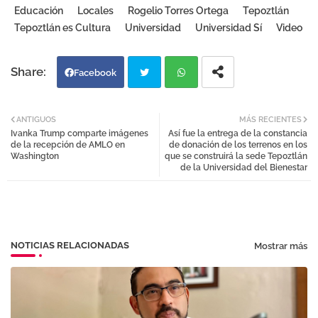
Educación
Locales
Rogelio Torres Ortega
Tepoztlán
Tepoztlán es Cultura
Universidad
Universidad Sí
Video
Facebook
Twi
Wh
ANTIGUOS
MÁS RECIENTES
Ivanka Trump comparte imágenes
Así fue la entrega de la constancia
tter
atsa
de la recepción de AMLO en
de donación de los terrenos en los
Washington
que se construirá la sede Tepoztlán
de la Universidad del Bienestar
pp
NOTICIAS RELACIONADAS
Mostrar más