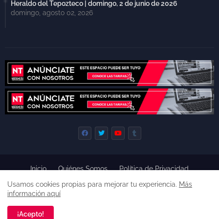
Heraldo del Tepozteco | domingo, 2 de junio de 2026
domingo, agosto 02, 2026
Inicio
Quiénes Somos
Política de Privacidad
Derecho de Réplica
Términos y Condiciones de Uso
Usamos cookies propias para mejorar tu experiencia.
Más
Código de ética
información aquí
Derechos reservados, 2022 -
Premium Blogger Templates
¡Acepto!
Una empresa de
Agencia de Noticias de Tepoztlán