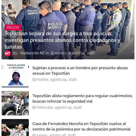
POLICÍA
Tepoztlán separa de sus cargos a tres policías;
investigan presuntos abusos contra ciudadanos y
turistas
Redacción NT
martes, agosto 04, 2026
Sujetan a proceso a un hombre por presunto abuso
sexual en Tepoztlán
martes, agosto 04, 2026
Tepoztlán alista reglamento para regular cuatrimotos;
buscan reforzar la seguridad vial
miércoles, agosto 05, 2026
Casa de Fernández Noroña en Tepoztlán vuelve al
centro de la polémica por su declaración patrimonial
jueves, agosto 06, 2026