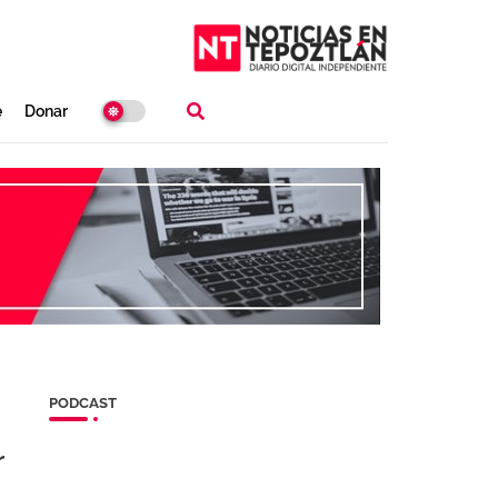
e
Donar
PODCAST
r