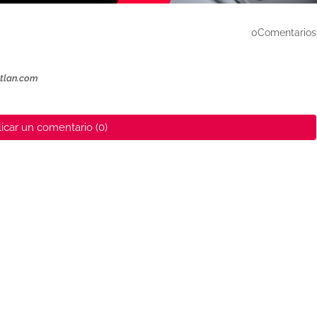
0Comentarios
ztlan.com
icar un comentario (0)