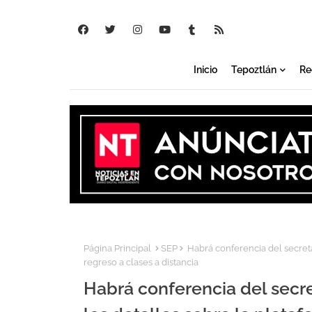
Inicio
Tepoztlán
Re
Página Principal
SEP
Habrá conferencia del secreta
regreso a clases a distancia
Habrá conferencia del secr