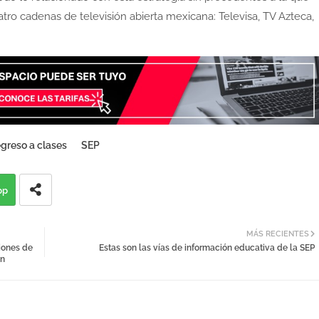
tro cadenas de televisión abierta mexicana: Televisa, TV Azteca,
greso a clases
SEP
pp
MÁS RECIENTES
iones de
Estas son las vías de información educativa de la SEP
an