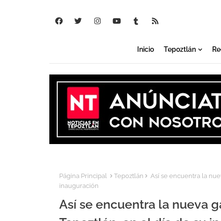
Inicio
Tepoztlán
Re
Página Principal
Tepoztlán
Así se encuentra la nuev
inauguración
Así se encuentra la nueva g