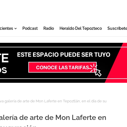
cientes
Podcast
Radio
Heraldo Del Tepozteco
Suscríbet
a galería de arte de Mon Laferte en Tepoztlán, en el día de su
alería de arte de Mon Laferte en