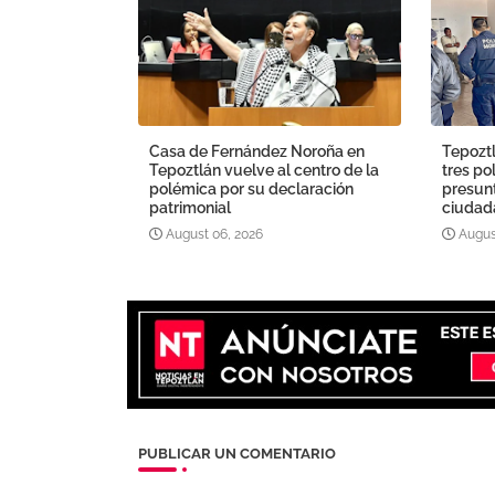
Casa de Fernández Noroña en
Tepoztl
Tepoztlán vuelve al centro de la
tres po
polémica por su declaración
presun
patrimonial
ciudada
August 06, 2026
Augus
PUBLICAR UN COMENTARIO