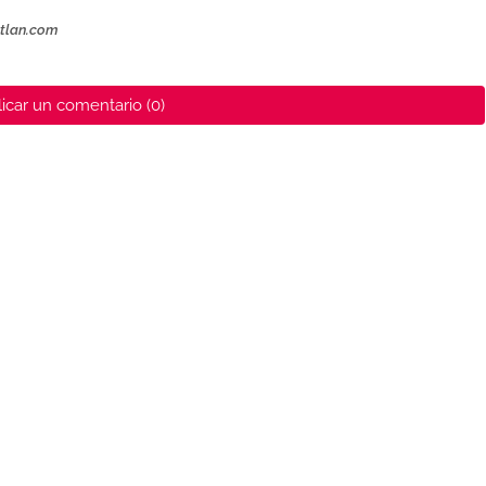
ztlan.com
icar un comentario (0)