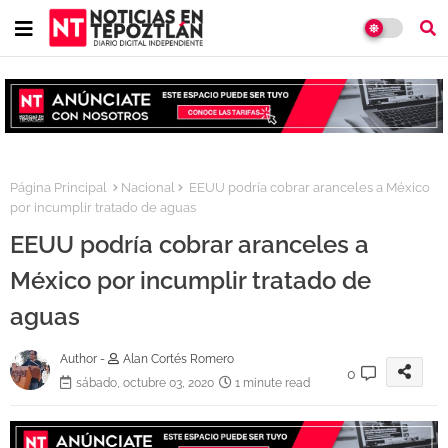
Página Principal
Nacional
EEUU podría cobrar aranceles a México
por incumplir tratado de aguas
EEUU podría cobrar aranceles a
México por incumplir tratado de
aguas
Author -
Alan Cortés Romero
0
sábado, octubre 03, 2020
1 minute read