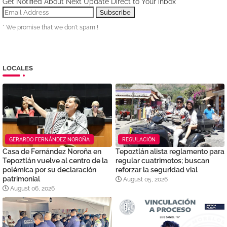
Get Notified About Next Update Direct to Your inbox
* We promise that we don't spam !
LOCALES
GERARDO FERNÁNDEZ NOROÑA
REGULACIÓN
Casa de Fernández Noroña en
Tepoztlán alista reglamento para
Tepoztlán vuelve al centro de la
regular cuatrimotos; buscan
polémica por su declaración
reforzar la seguridad vial
patrimonial
August 05, 2026
August 06, 2026