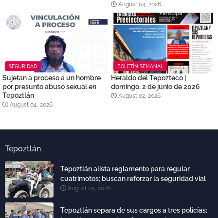
August 04, 2026
SEGURIDAD
BOLETÍN SEMANAL
Sujetan a proceso a un hombre
Heraldo del Tepozteco |
por presunto abuso sexual en
domingo, 2 de junio de 2026
Tepoztlán
August 02, 2026
August 04, 2026
Tepoztlán
Tepoztlán alista reglamento para regular
cuatrimotos; buscan reforzar la seguridad vial
August 05, 2026
Tepoztlán separa de sus cargos a tres policías;