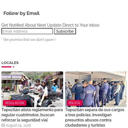
Follow by Email
Get Notified About Next Update Direct to Your inbox
* We promise that we don't spam !
LOCALES
REGULACIÓN
POLICÍA
Tepoztlán alista reglamento para
Tepoztlán separa de sus cargos
regular cuatrimotos; buscan
a tres policías; investigan
reforzar la seguridad vial
presuntos abusos contra
ciudadanos y turistas
August 05, 2026