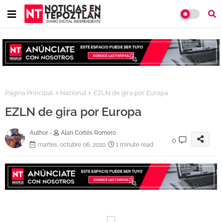
Página Principal
Nacional
EZLN de gira por Europa
EZLN de gira por Europa
Author -
Alan Cortés Romero
0
martes, octubre 06, 2020
1 minute read