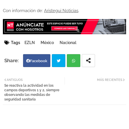
Con información de:
Aristegui Noticias
.
Tags
EZLN
México
Nacional
Facebook
Twi
Wh
ANTIGUOS
MÁS RECIENTES
Se reactiva la actividad en los
tter
atsa
campos deportivos 1 y 2, siempre
observando las medidas de
seguridad sanitaria
pp