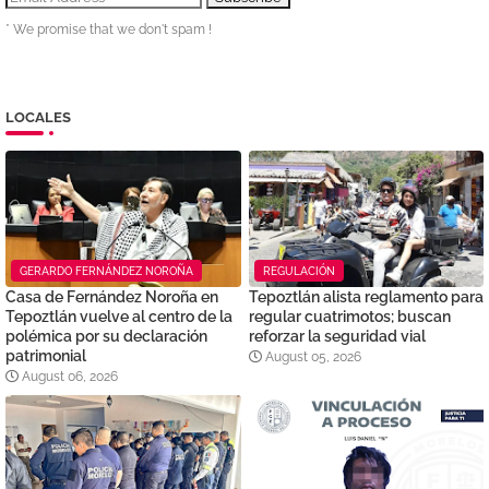
* We promise that we don't spam !
LOCALES
GERARDO FERNÁNDEZ NOROÑA
REGULACIÓN
Casa de Fernández Noroña en
Tepoztlán alista reglamento para
Tepoztlán vuelve al centro de la
regular cuatrimotos; buscan
polémica por su declaración
reforzar la seguridad vial
patrimonial
August 05, 2026
August 06, 2026