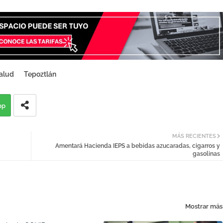
alud
Tepoztlán
pp
MÁS RECIENTES
Amentará Hacienda IEPS a bebidas azucaradas, cigarros y
gasolinas
Mostrar más