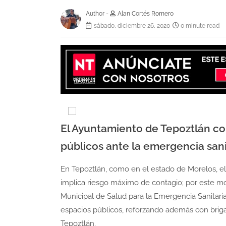
Author -
Alan Cortés Romero
sábado, diciembre 26, 2020
0 minute read
El Ayuntamiento de Tepoztlán con
públicos ante la emergencia sani
En Tepoztlán, como en el estado de Morelos, el
implica riesgo máximo de contagio; por este mo
Municipal de Salud para la Emergencia Sanitaria
espacios públicos, reforzando además con briga
Tepoztlán.