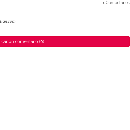
0Comentarios
ztlan.com
icar un comentario (0)