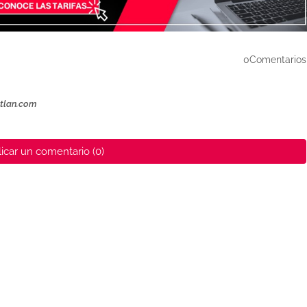
0Comentarios
ztlan.com
icar un comentario (0)