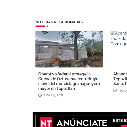
NOTICIAS RELACIONADAS
Operativo federal protege la
Abando
Cueva de Oztuyehualco, refugio
Tepoztl
clave del murciélago magueyero
Santo 
mayor en Tepoztlán
Febru
June 04, 2026