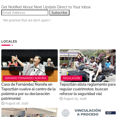
Get Notified About Next Update Direct to Your inbox
* We promise that we don't spam !
LOCALES
GERARDO FERNÁNDEZ NOROÑA
REGULACIÓN
Casa de Fernández Noroña en
Tepoztlán alista reglamento para
Tepoztlán vuelve al centro de la
regular cuatrimotos; buscan
polémica por su declaración
reforzar la seguridad vial
patrimonial
August 05, 2026
August 06, 2026