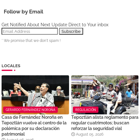
Follow by Email
Get Notified About Next Update Direct to Your inbox
* We promise that we don't spam !
LOCALES
GERARDO FERNÁNDEZ NOROÑA
REGULACIÓN
Casa de Fernández Noroña en
Tepoztlán alista reglamento para
Tepoztlán vuelve al centro de la
regular cuatrimotos; buscan
polémica por su declaración
reforzar la seguridad vial
patrimonial
August 05, 2026