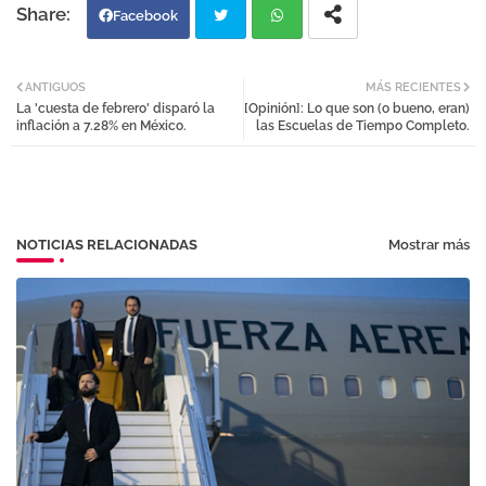
Facebook
Twi
Wh
ANTIGUOS
MÁS RECIENTES
La 'cuesta de febrero' disparó la
[Opinión]: Lo que son (o bueno, eran)
tter
atsa
inflación a 7.28% en México.
las Escuelas de Tiempo Completo.
pp
NOTICIAS RELACIONADAS
Mostrar más