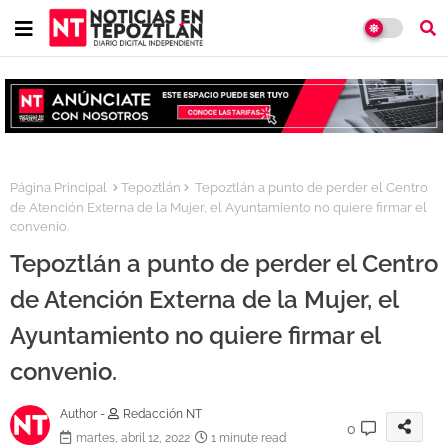
Página Principal
Tepoztlán
Tepoztlán a punto de perder el Centro
de Atención Externa de la Mujer, el Ayuntamiento no quiere firmar el
convenio.
Tepoztlán a punto de perder el Centro
de Atención Externa de la Mujer, el
Ayuntamiento no quiere firmar el
convenio.
Author -
Redacción NT
0
martes, abril 12, 2022
1 minute read