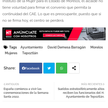
Instituto de la Mujer para el Estado de Morelos, el alcalde no
tiene voluntad para firmar el convenio que permita la
continuidad del CAE. Lo que es preocupante, puesto que si
no se firma hoy, el centro se perderá.
Tags
Ayuntamiento
David Demesa Barragán
Morelos
Mujeres
Tepoztlán
Facebook
Twi
Wh
ANTIGUOS
MÁS RECIENTES
España comienza a vivir las
Sueldos estratosféricamente altos
tter
atsa
conmemoraciones de la Semana
reciben los funcionarios del H.
Santa 2022.
Ayuntamiento de Tepoztlán.
pp