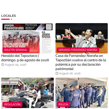
LOCALES
BOLETÍN SEMANAL
GERARDO FERNÁNDEZ NOROÑA
Heraldo del Tepozteco |
Casa de Fernández Noroña en
domingo, 9 de agosto de 2026
Tepoztlán vuelve al centro de la
polémica por su declaración
August 09, 2026
patrimonial
August 06, 2026
REGULACIÓN
POLICÍA