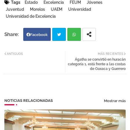
Tags
Estado
Excelencia
FEUM
Jóvenes
Juventud
Morelos
UAEM
Universidad
Universidad de Excelencia
Facebook
Twi
Wh
ANTIGUOS
MÁS RECIENTES
Ágatha se convirtió en huracán
tter
atsa
categoría 1, está frente a las costas
de Oaxaca y Guerrero
pp
NOTICIAS RELACIONADAS
Mostrar más