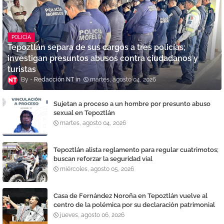
POLICÍA
Tepoztlán separa de sus cargos a tres policías;
investigan presuntos abusos contra ciudadanos y
turistas
Redacción NT
martes, agosto 04, 2026
Sujetan a proceso a un hombre por presunto abuso
sexual en Tepoztlán
martes, agosto 04, 2026
Tepoztlán alista reglamento para regular cuatrimotos;
buscan reforzar la seguridad vial
miércoles, agosto 05, 2026
Casa de Fernández Noroña en Tepoztlán vuelve al
centro de la polémica por su declaración patrimonial
jueves, agosto 06, 2026