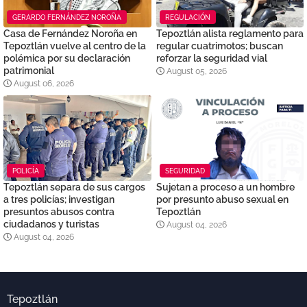
GERARDO FERNÁNDEZ NOROÑA
REGULACIÓN
Casa de Fernández Noroña en
Tepoztlán alista reglamento para
Tepoztlán vuelve al centro de la
regular cuatrimotos; buscan
polémica por su declaración
reforzar la seguridad vial
patrimonial
August 05, 2026
August 06, 2026
POLICÍA
SEGURIDAD
Tepoztlán separa de sus cargos
Sujetan a proceso a un hombre
a tres policías; investigan
por presunto abuso sexual en
presuntos abusos contra
Tepoztlán
ciudadanos y turistas
August 04, 2026
August 04, 2026
Tepoztlán