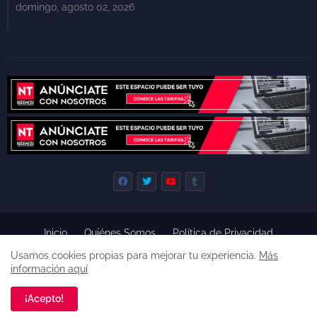
domingo, agosto 02, 2026
Inicio
Quiénes Somos
Política de Privacidad
Derecho de Réplica
Términos y Condiciones de Uso
Usamos cookies propias para mejorar tu experiencia.
Más
Código de ética
información aquí
Derechos reservados, 2022 -
Premium Blogger Templates
¡Acepto!
Una empresa de
Agencia de Noticias de Tepoztlán