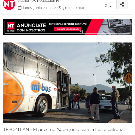
Author -
Redacción NT
0
lunes, junio 20, 2022
3 minute read
TEPOZTLÁN.- El próximo 24 de junio será la fiesta patronal