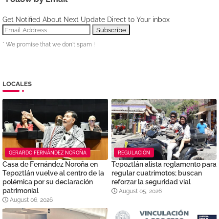
Get Notified About Next Update Direct to Your inbox
* We promise that we don't spam !
LOCALES
GERARDO FERNÁNDEZ NOROÑA
REGULACIÓN
Casa de Fernández Noroña en
Tepoztlán alista reglamento para
Tepoztlán vuelve al centro de la
regular cuatrimotos; buscan
polémica por su declaración
reforzar la seguridad vial
patrimonial
August 05, 2026
August 06, 2026