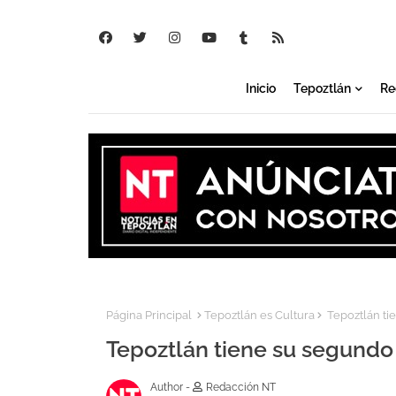
Inicio
Tepoztlán
Re
Página Principal
Tepoztlán es Cultura
Tepoztlán tie
Tepoztlán tiene su segundo '
Author -
Redacción NT