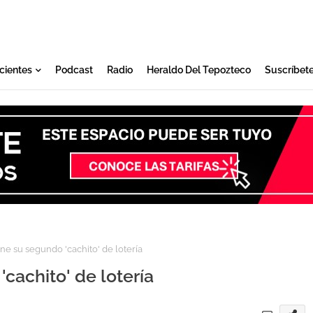
cientes
Podcast
Radio
Heraldo Del Tepozteco
Suscríbet
ne su segundo 'cachito' de lotería
cachito' de lotería