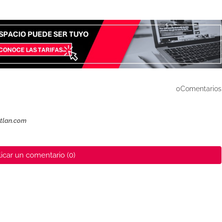
0Comentarios
ztlan.com
icar un comentario (0)