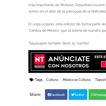
más importante de Morelos (Tepoztlán) recorre e
sorteo en el atrio de la parroquia de la Nativida
En esta ocasión, esta edición de forma parte d
'Cahitos de México' que la lotería de nuestro pa
Tlayacapan también tiene su 'cachito'.
Tags
Cultura
México es Cultura
Tepozt
Facebook
Twitter
Whatsa