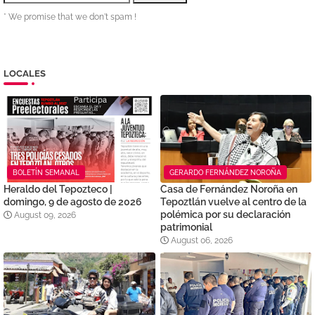
* We promise that we don't spam !
LOCALES
BOLETÍN SEMANAL
GERARDO FERNÁNDEZ NOROÑA
Heraldo del Tepozteco |
Casa de Fernández Noroña en
domingo, 9 de agosto de 2026
Tepoztlán vuelve al centro de la
polémica por su declaración
August 09, 2026
patrimonial
August 06, 2026