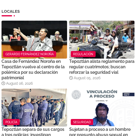
LOCALES
GERARDO FERNÁNDEZ NOROÑA
REGULACIÓN
Casa de Fernández Noroña en
Tepoztlán alista reglamento para
Tepoztlán vuelve al centro de la
regular cuatrimotos; buscan
polémica por su declaración
reforzar la seguridad vial
patrimonial
August 05, 2026
August 06, 2026
POLICÍA
SEGURIDAD
Tepoztlán separa de sus cargos
Sujetan a proceso a un hombre
a tres policías; investigan
por presunto abuso sexual en