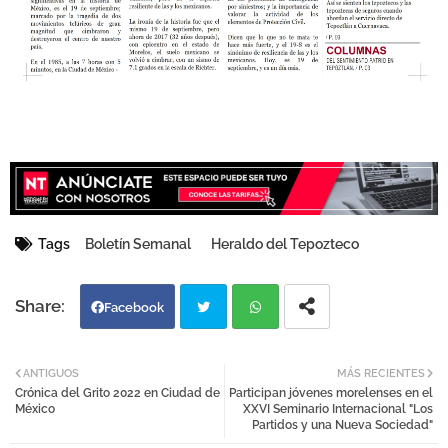
Tags
Boletín Semanal
Heraldo del Tepozteco
Facebook
Twi
Wh
ANTIGUOS
MÁS RECIENTES
Crónica del Grito 2022 en Ciudad de
Participan jóvenes morelenses en el
tter
atsa
México
XXVI Seminario Internacional "Los
Partidos y una Nueva Sociedad"
pp