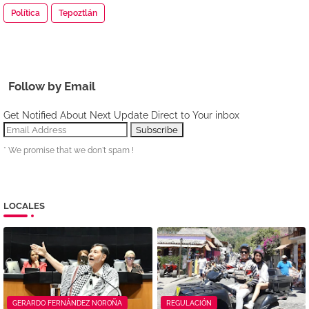
Política
Tepoztlán
Follow by Email
Get Notified About Next Update Direct to Your inbox
* We promise that we don't spam !
LOCALES
GERARDO FERNÁNDEZ NOROÑA
REGULACIÓN