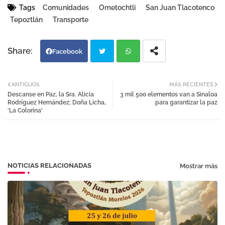
Tags
Comunidades
Ometochtli
San Juan Tlacotenco
Tepoztlán
Transporte
Facebook
Twi
Wh
ANTIGUOS
MÁS RECIENTES
Descanse en Paz, la Sra. Alicia
3 mil 500 elementos van a Sinaloa
tter
atsa
Rodríguez Hernández; Doña Licha,
para garantizar la paz
'La Colorina'
pp
NOTICIAS RELACIONADAS
Mostrar más