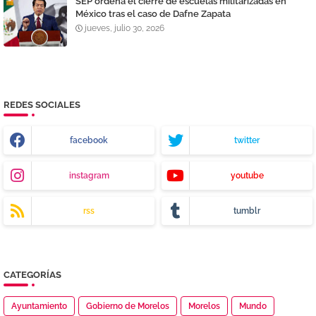
SEP ordena el cierre de escuelas militarizadas en
México tras el caso de Dafne Zapata
jueves, julio 30, 2026
REDES SOCIALES
facebook
twitter
instagram
youtube
rss
tumblr
CATEGORÍAS
Ayuntamiento
Gobierno de Morelos
Morelos
Mundo