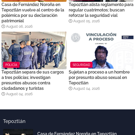
Casa de Fernández Noroña en
Tepoztlán alista reglamento para
Tepoztlán vuelve al centro de la
regular cuatrimotos; buscan
polémica por su declaración
reforzar la seguridad vial
patrimonial
August 05, 2026
August 06, 2026
POLICÍA
SEGURIDAD
Tepoztlán separa de sus cargos
Sujetan a proceso a un hombre
a tres policías; investigan
por presunto abuso sexual en
presuntos abusos contra
Tepoztlán
ciudadanos y turistas
August 04, 2026
August 04, 2026
Tepoztlán
Casa de Fernández Noroña en Tepoztlán