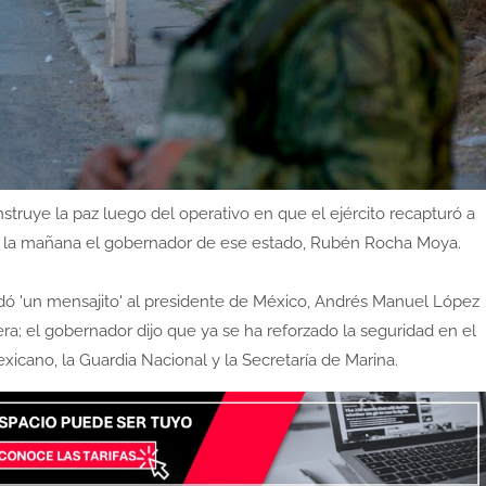
ruye la paz luego del operativo en que el ejército recapturó a
r por la mañana el gobernador de ese estado, Rubén Rocha Moya.
 'un mensajito' al presidente de México, Andrés Manuel López
ra; el gobernador dijo que ya se ha reforzado la seguridad en el
xicano, la Guardia Nacional y la Secretaría de Marina.