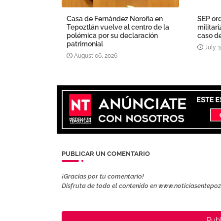
Casa de Fernández Noroña en
SEP ord
Tepoztlán vuelve al centro de la
militar
polémica por su declaración
caso d
patrimonial
July 3
August 06, 2026
PUBLICAR UN COMENTARIO
¡Gracias por tu comentario!
Disfruta de todo el contenido en www.noticiasentepo
Publ