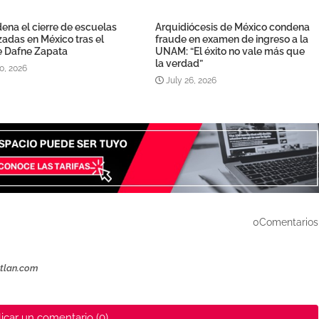
ena el cierre de escuelas
Arquidiócesis de México condena
izadas en México tras el
fraude en examen de ingreso a la
e Dafne Zapata
UNAM: “El éxito no vale más que
la verdad”
0, 2026
July 26, 2026
0Comentarios
ztlan.com
icar un comentario (0)