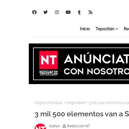
Inicio
Tepoztlán
Re
Página Principal
Seguridad
3 mil 500 elementos van
3 mil 500 elementos van a S
Author -
Redacción NT