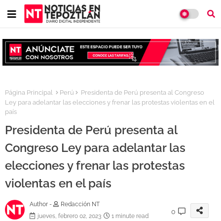
Página Principal
Perú
Presidenta de Perú presenta al Congreso
Ley para adelantar las elecciones y frenar las protestas violentas en el
país
Presidenta de Perú presenta al
Congreso Ley para adelantar las
elecciones y frenar las protestas
violentas en el país
Author -
Redacción NT
0
jueves, febrero 02, 2023
1 minute read