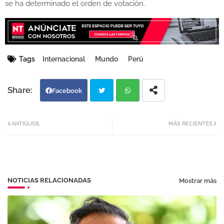
se ha determinado el orden de votación.
Tags
Internacional
Mundo
Perú
Facebook
Twi
Wh
ANTIGUOS
MÁS RECIENTES
tter
atsa
pp
NOTICIAS RELACIONADAS
Mostrar más