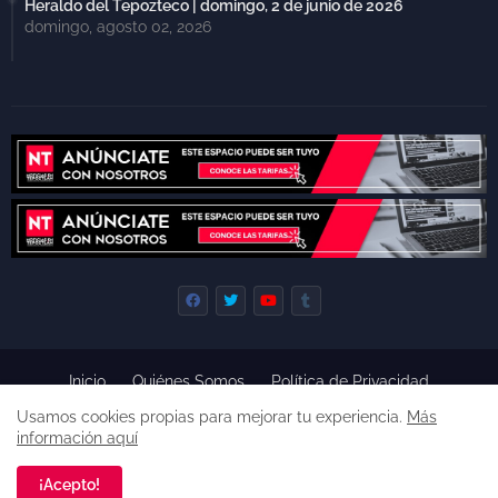
Heraldo del Tepozteco | domingo, 2 de junio de 2026
domingo, agosto 02, 2026
Inicio
Quiénes Somos
Política de Privacidad
Derecho de Réplica
Términos y Condiciones de Uso
Usamos cookies propias para mejorar tu experiencia.
Más
Código de ética
información aquí
Derechos reservados, 2022 -
Premium Blogger Templates
¡Acepto!
Una empresa de
Agencia de Noticias de Tepoztlán