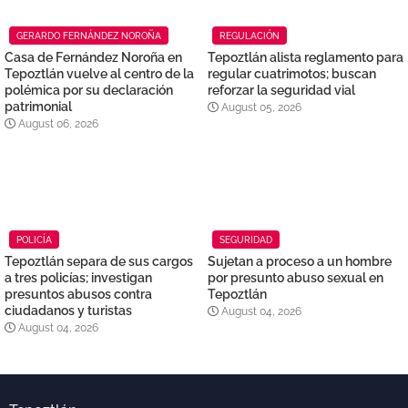
GERARDO FERNÁNDEZ NOROÑA
REGULACIÓN
Casa de Fernández Noroña en
Tepoztlán alista reglamento para
Tepoztlán vuelve al centro de la
regular cuatrimotos; buscan
polémica por su declaración
reforzar la seguridad vial
patrimonial
August 05, 2026
August 06, 2026
POLICÍA
SEGURIDAD
Tepoztlán separa de sus cargos
Sujetan a proceso a un hombre
a tres policías; investigan
por presunto abuso sexual en
presuntos abusos contra
Tepoztlán
ciudadanos y turistas
August 04, 2026
August 04, 2026