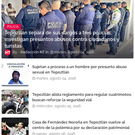
POLICÍA
Tepoztlán separa de sus cargos a tres policías;
investigan presuntos abusos contra ciudadanos y
turistas
Redacción NT
martes, agosto 04, 2026
Sujetan a proceso a un hombre por presunto abuso
sexual en Tepoztlán
martes, agosto 04, 2026
Tepoztlán alista reglamento para regular cuatrimotos;
buscan reforzar la seguridad vial
miércoles, agosto 05, 2026
Casa de Fernández Noroña en Tepoztlán vuelve al
centro de la polémica por su declaración patrimonial
jueves, agosto 06, 2026