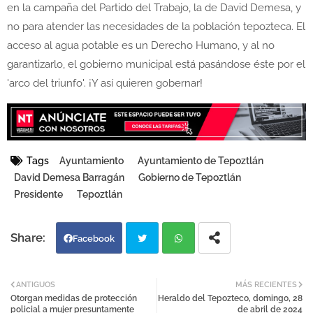
en la campaña del Partido del Trabajo, la de David Demesa, y
no para atender las necesidades de la población tepozteca. El
acceso al agua potable es un Derecho Humano, y al no
garantizarlo, el gobierno municipal está pasándose éste por el
'arco del triunfo'. ¡Y así quieren gobernar!
Tags
Ayuntamiento
Ayuntamiento de Tepoztlán
David Demesa Barragán
Gobierno de Tepoztlán
Presidente
Tepoztlán
Facebook
Twi
Wh
ANTIGUOS
MÁS RECIENTES
Otorgan medidas de protección
Heraldo del Tepozteco, domingo, 28
tter
atsa
policial a mujer presuntamente
de abril de 2024