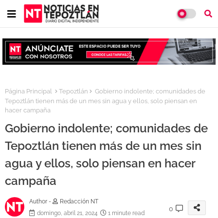
Página Principal
Tepoztlán
Gobierno indolente; comunidades de
Tepoztlán tienen más de un mes sin agua y ellos, solo piensan en
hacer campaña
Gobierno indolente; comunidades de
Tepoztlán tienen más de un mes sin
agua y ellos, solo piensan en hacer
campaña
Author -
Redacción NT
0
domingo, abril 21, 2024
1 minute read