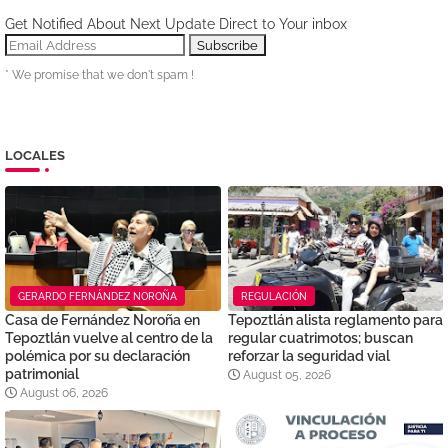
Get Notified About Next Update Direct to Your inbox
* We promise that we don't spam !
LOCALES
GERARDO FERNÁNDEZ NOROÑA
REGULACIÓN
Casa de Fernández Noroña en
Tepoztlán alista reglamento para
Tepoztlán vuelve al centro de la
regular cuatrimotos; buscan
polémica por su declaración
reforzar la seguridad vial
patrimonial
August 05, 2026
August 06, 2026