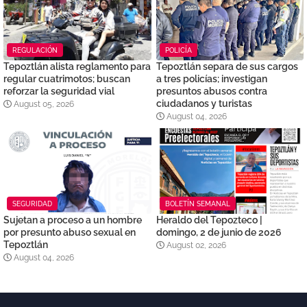
REGULACIÓN
POLICÍA
Tepoztlán alista reglamento para
Tepoztlán separa de sus cargos
regular cuatrimotos; buscan
a tres policías; investigan
reforzar la seguridad vial
presuntos abusos contra
ciudadanos y turistas
August 05, 2026
August 04, 2026
SEGURIDAD
BOLETÍN SEMANAL
Sujetan a proceso a un hombre
Heraldo del Tepozteco |
por presunto abuso sexual en
domingo, 2 de junio de 2026
Tepoztlán
August 02, 2026
August 04, 2026