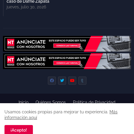
caso de Dafne Zapata
jueves, julio 30, 2026
Inicio
Quiénes Somos
Política de Privacidad
Derecho de Réplica
Términos y Condiciones de Uso
Usamos cookies propias para mejorar tu experiencia.
Más
Código de ética
información aquí
Derechos reservados, 2022 -
Premium Blogger Templates
¡Acepto!
Una empresa de
Agencia de Noticias de Tepoztlán