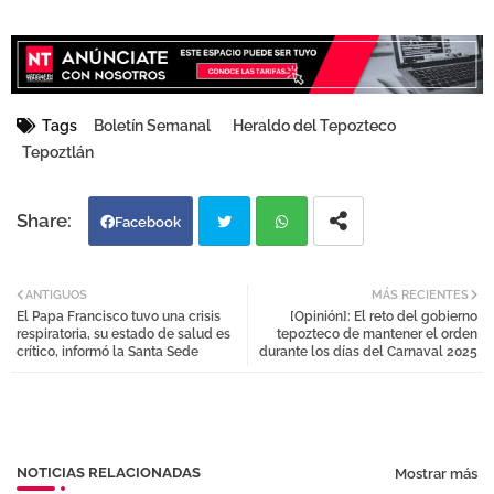
Tags
Boletín Semanal
Heraldo del Tepozteco
Tepoztlán
Facebook
Twi
Wh
ANTIGUOS
MÁS RECIENTES
El Papa Francisco tuvo una crisis
[Opinión]: El reto del gobierno
tter
atsa
respiratoria, su estado de salud es
tepozteco de mantener el orden
crítico, informó la Santa Sede
durante los días del Carnaval 2025
pp
NOTICIAS RELACIONADAS
Mostrar más