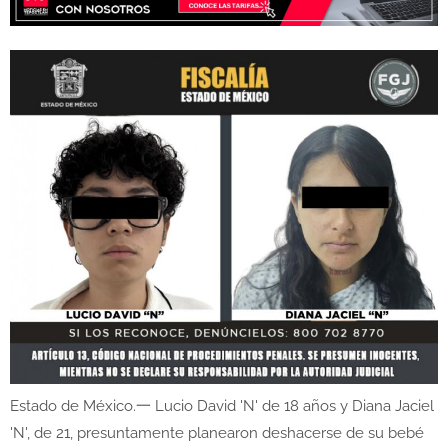
Estado de México.一 Lucio David 'N' de 18 años y Diana Jaciel
'N', de 21, presuntamente planearon deshacerse de su bebé