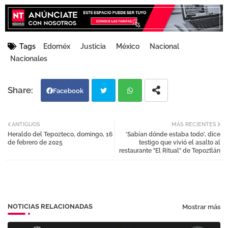
Tags
Edoméx
Justicia
México
Nacional
Nacionales
Facebook
Twi
Wh
ANTIGUOS
MÁS RECIENTES
Heraldo del Tepozteco, domingo, 16
'Sabían dónde estaba todo', dice
tter
atsa
de febrero de 2025
testigo que vivió el asalto al
restaurante "El Ritual" de Tepoztlán
pp
NOTICIAS RELACIONADAS
Mostrar más