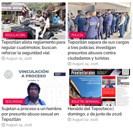
REGULACIÓN
POLICÍA
Tepoztlán alista reglamento para
Tepoztlán separa de sus cargos
regular cuatrimotos; buscan
a tres policías; investigan
reforzar la seguridad vial
presuntos abusos contra
ciudadanos y turistas
August 05, 2026
August 04, 2026
SEGURIDAD
BOLETÍN SEMANAL
Sujetan a proceso a un hombre
Heraldo del Tepozteco |
por presunto abuso sexual en
domingo, 2 de junio de 2026
Tepoztlán
August 02, 2026
August 04, 2026