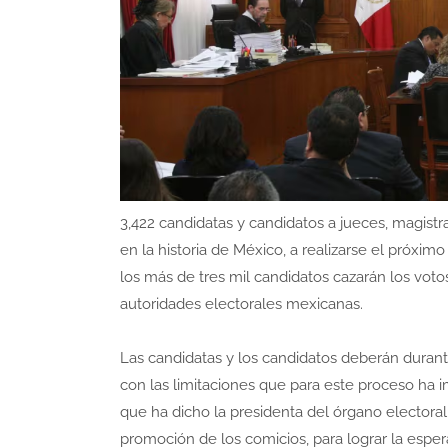
3,422 candidatas y candidatos a jueces, magistra
en la historia de México, a realizarse el próxim
los más de tres mil candidatos cazarán los vot
autoridades electorales mexicanas.
Las candidatas y los candidatos deberán durante
con las limitaciones que para este proceso ha i
que ha dicho la presidenta del órgano electoral,
promoción de los comicios, para lograr la espera