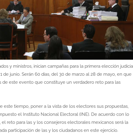
dos y ministros, inician campañas para la primera elección judicia
o 1 de junio. Serán 60 días, del 30 de marzo al 28 de mayo, en que
os de este evento que constituye un verdadero reto para las
 este tiempo, poner a la vista de los electores sus propuestas,
mpuesto el Instituto Nacional Electoral (INE). De acuerdo con lo
 el reto para las y los consejeros electorales mexicanos será la
da participación de las y los ciudadanos en este ejercicio.