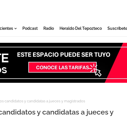
cientes
Podcast
Radio
Heraldo Del Tepozteco
Suscríbet
s candidatos y candidatas a jueces y magistrados
andidatos y candidatas a jueces y