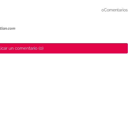
0Comentarios
ztlan.com
icar un comentario (0)