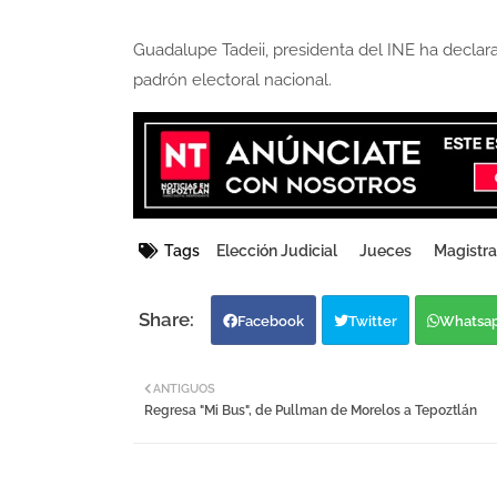
Guadalupe Tadeii, presidenta del INE ha declara
padrón electoral nacional.
Tags
Elección Judicial
Jueces
Magistr
Facebook
Twitter
Whatsa
ANTIGUOS
Regresa "Mi Bus", de Pullman de Morelos a Tepoztlán