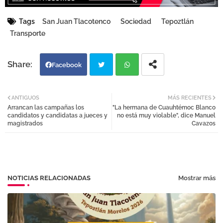
Tags
San Juan Tlacotenco
Sociedad
Tepoztlán
Transporte
Facebook
Twi
Wh
ANTIGUOS
MÁS RECIENTES
Arrancan las campañas los
"La hermana de Cuauhtémoc Blanco
tter
atsa
candidatos y candidatas a jueces y
no está muy violable", dice Manuel
magistrados
Cavazos
pp
NOTICIAS RELACIONADAS
Mostrar más