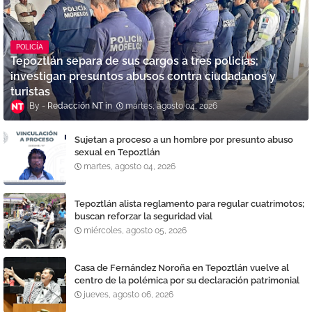
POLICÍA
Tepoztlán separa de sus cargos a tres policías;
investigan presuntos abusos contra ciudadanos y
turistas
Redacción NT
martes, agosto 04, 2026
Sujetan a proceso a un hombre por presunto abuso
sexual en Tepoztlán
martes, agosto 04, 2026
Tepoztlán alista reglamento para regular cuatrimotos;
buscan reforzar la seguridad vial
miércoles, agosto 05, 2026
Casa de Fernández Noroña en Tepoztlán vuelve al
centro de la polémica por su declaración patrimonial
jueves, agosto 06, 2026