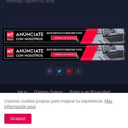
domingo, agosto 02, 2026
Inicio
Quiénes Somos
Política de Privacidad
Derecho de Réplica
Términos y Condiciones de Uso
Usamos cookies propias para mejorar tu experiencia.
Más
Código de ética
información aquí
Derechos reservados, 2022 -
Premium Blogger Templates
¡Acepto!
Una empresa de
Agencia de Noticias de Tepoztlán