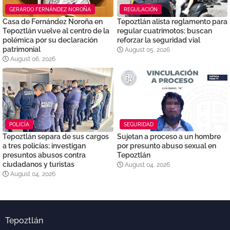
GERARDO FERNÁNDEZ NOROÑA
REGULACIÓN
Casa de Fernández Noroña en
Tepoztlán alista reglamento para
Tepoztlán vuelve al centro de la
regular cuatrimotos; buscan
polémica por su declaración
reforzar la seguridad vial
patrimonial
August 05, 2026
August 06, 2026
POLICÍA
SEGURIDAD
Tepoztlán separa de sus cargos
Sujetan a proceso a un hombre
a tres policías; investigan
por presunto abuso sexual en
presuntos abusos contra
Tepoztlán
ciudadanos y turistas
August 04, 2026
August 04, 2026
Tepoztlán