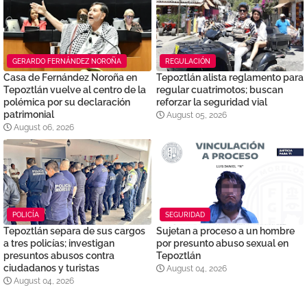
GERARDO FERNÁNDEZ NOROÑA
REGULACIÓN
Casa de Fernández Noroña en
Tepoztlán alista reglamento para
Tepoztlán vuelve al centro de la
regular cuatrimotos; buscan
polémica por su declaración
reforzar la seguridad vial
patrimonial
August 05, 2026
August 06, 2026
POLICÍA
SEGURIDAD
Tepoztlán separa de sus cargos
Sujetan a proceso a un hombre
a tres policías; investigan
por presunto abuso sexual en
presuntos abusos contra
Tepoztlán
ciudadanos y turistas
August 04, 2026
August 04, 2026