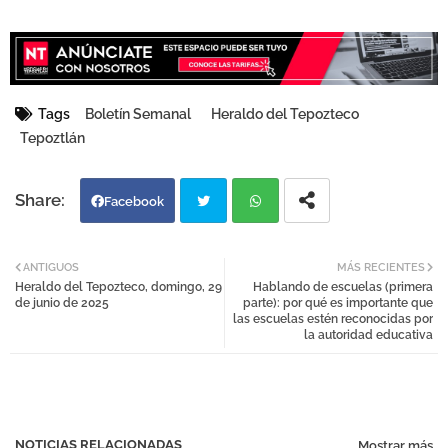
Tags
Boletín Semanal
Heraldo del Tepozteco
Tepoztlán
Facebook
Twi
Wh
ANTIGUOS
MÁS RECIENTES
Heraldo del Tepozteco, domingo, 29
Hablando de escuelas (primera
tter
atsa
de junio de 2025
parte): por qué es importante que
las escuelas estén reconocidas por
la autoridad educativa
pp
NOTICIAS RELACIONADAS
Mostrar más