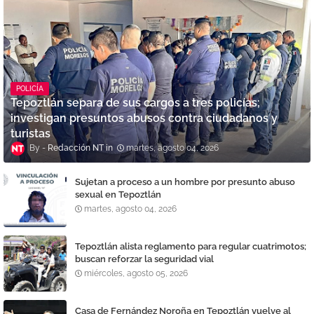
POLICÍA
Tepoztlán separa de sus cargos a tres policías;
investigan presuntos abusos contra ciudadanos y
turistas
Redacción NT
martes, agosto 04, 2026
Sujetan a proceso a un hombre por presunto abuso
sexual en Tepoztlán
martes, agosto 04, 2026
Tepoztlán alista reglamento para regular cuatrimotos;
buscan reforzar la seguridad vial
miércoles, agosto 05, 2026
Casa de Fernández Noroña en Tepoztlán vuelve al