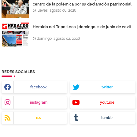
centro de la polémica por su declaración patrimonial
jueves, agosto 06, 2026
Heraldo del Tepozteco | domingo, 2 de junio de 2026
domingo, agosto 02, 2026
REDES SOCIALES
facebook
twitter
instagram
youtube
rss
tumblr