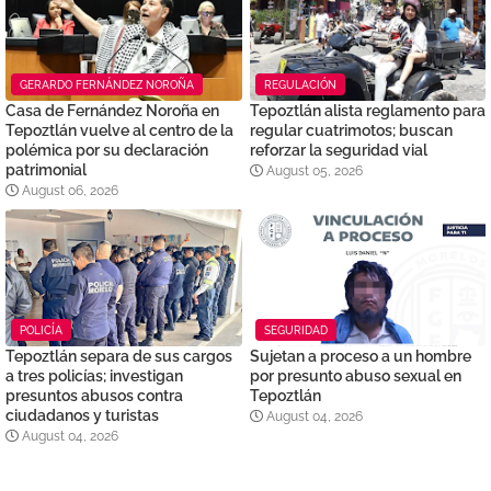
GERARDO FERNÁNDEZ NOROÑA
REGULACIÓN
Casa de Fernández Noroña en
Tepoztlán alista reglamento para
Tepoztlán vuelve al centro de la
regular cuatrimotos; buscan
polémica por su declaración
reforzar la seguridad vial
patrimonial
August 05, 2026
August 06, 2026
POLICÍA
SEGURIDAD
Tepoztlán separa de sus cargos
Sujetan a proceso a un hombre
a tres policías; investigan
por presunto abuso sexual en
presuntos abusos contra
Tepoztlán
ciudadanos y turistas
August 04, 2026
August 04, 2026