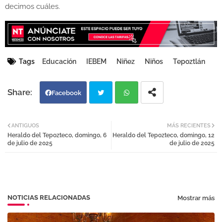
decimos cuáles.
Tags
Educación
IEBEM
Niñez
Niños
Tepoztlán
Facebook
Twi
Wh
ANTIGUOS
MÁS RECIENTES
Heraldo del Tepozteco, domingo, 6
Heraldo del Tepozteco, domingo, 12
tter
atsa
de julio de 2025
de julio de 2025
pp
NOTICIAS RELACIONADAS
Mostrar más