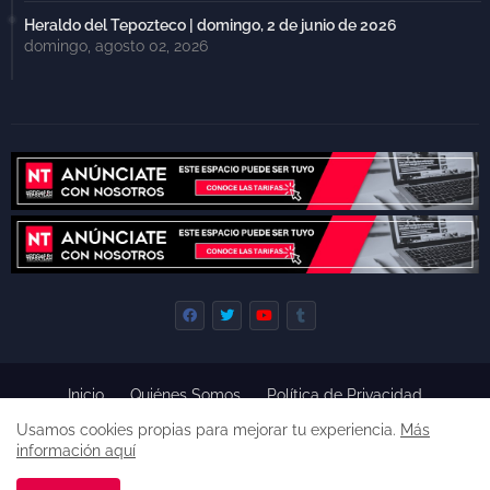
Heraldo del Tepozteco | domingo, 2 de junio de 2026
domingo, agosto 02, 2026
Inicio
Quiénes Somos
Política de Privacidad
Derecho de Réplica
Términos y Condiciones de Uso
Usamos cookies propias para mejorar tu experiencia.
Más
Código de ética
información aquí
Derechos reservados, 2022 -
Premium Blogger Templates