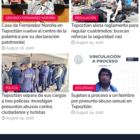
GERARDO FERNÁNDEZ NOROÑA
REGULACIÓN
Casa de Fernández Noroña en
Tepoztlán alista reglamento para
Tepoztlán vuelve al centro de la
regular cuatrimotos; buscan
polémica por su declaración
reforzar la seguridad vial
patrimonial
August 05, 2026
August 06, 2026
POLICÍA
SEGURIDAD
Tepoztlán separa de sus cargos
Sujetan a proceso a un hombre
a tres policías; investigan
por presunto abuso sexual en
presuntos abusos contra
Tepoztlán
ciudadanos y turistas
August 04, 2026
August 04, 2026