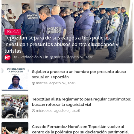
POLICÍA
Tepoztlán separa de sus cargos a tres policías;
investigan presuntos abusos contra ciudadanos y
turistas
Redacción NT
martes, agosto 04, 2026
Sujetan a proceso a un hombre por presunto abuso
sexual en Tepoztlán
martes, agosto 04, 2026
Tepoztlán alista reglamento para regular cuatrimotos;
buscan reforzar la seguridad vial
miércoles, agosto 05, 2026
Casa de Fernández Noroña en Tepoztlán vuelve al
centro de la polémica por su declaración patrimonial