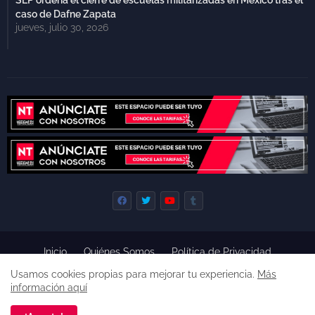
caso de Dafne Zapata
jueves, julio 30, 2026
Inicio
Quiénes Somos
Política de Privacidad
Derecho de Réplica
Términos y Condiciones de Uso
Usamos cookies propias para mejorar tu experiencia.
Más
Código de ética
información aquí
Derechos reservados, 2022 -
Premium Blogger Templates