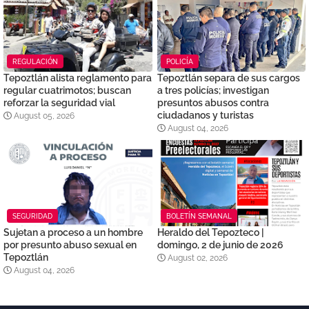
REGULACIÓN
POLICÍA
Tepoztlán alista reglamento para
Tepoztlán separa de sus cargos
regular cuatrimotos; buscan
a tres policías; investigan
reforzar la seguridad vial
presuntos abusos contra
ciudadanos y turistas
August 05, 2026
August 04, 2026
SEGURIDAD
BOLETÍN SEMANAL
Sujetan a proceso a un hombre
Heraldo del Tepozteco |
por presunto abuso sexual en
domingo, 2 de junio de 2026
Tepoztlán
August 02, 2026
August 04, 2026