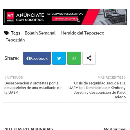
Tags
Boletín Semanal
Heraldo del Tepozteco
Tepoztlán
Facebook
Twi
Wh
ANTIGUOS
MÁS RECIENTES
Desesperación y protestas por la
Crisis de seguridad sacude a la
tter
atsa
desaparición de una estudiante de
UAEM tras feminicidio de Kimberly
la UAEM
Joselin y desaparición de Karol
Toledo
pp
NOTICIAS RELACIONADAS
Mostrar más