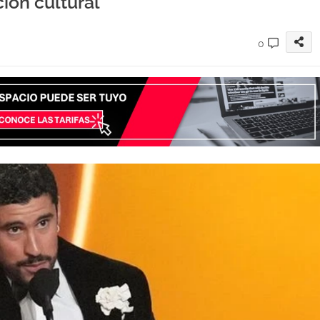
ión cultural
0