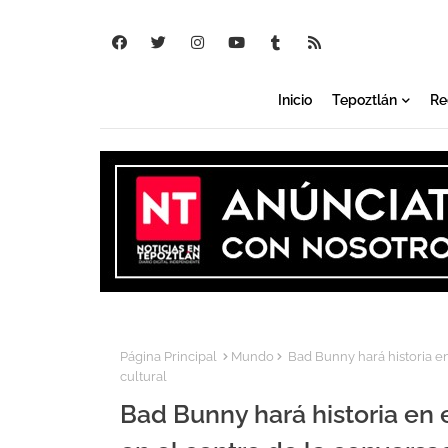
Inicio
Tepoztlán
Re
Página Principal
Mundo
Bad Bunny hará historia en
cultural
Bad Bunny hará historia en 