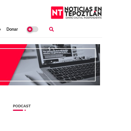
e
Donar
PODCAST