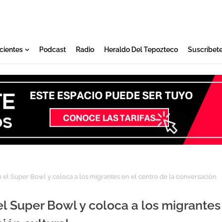
cientes
Podcast
Radio
Heraldo Del Tepozteco
Suscríbet
 el Super Bowl y coloca a los migrantes en el centro de la conversación
el Super Bowl y coloca a los migrantes