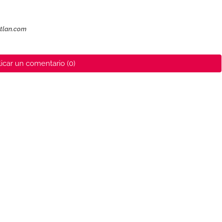
ztlan.com
icar un comentario (0)