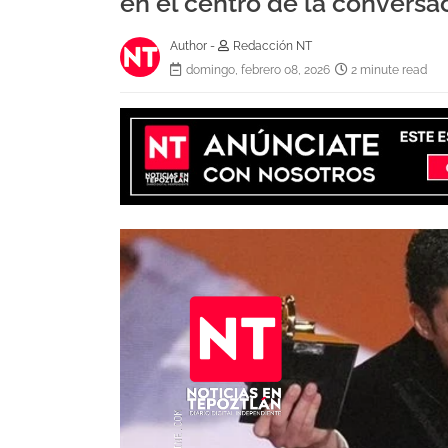
en el centro de la conversac
Author -
Redacción NT
domingo, febrero 08, 2026
2 minute read