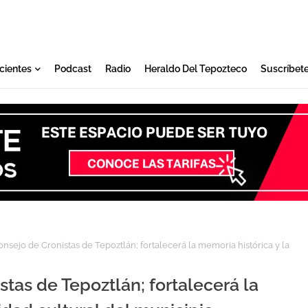
cientes
Podcast
Radio
Heraldo Del Tepozteco
Suscríbet
onsejo de Cronistas de Tepoztlán; fortalecerá la memoria histórica y la
stas de Tepoztlán; fortalecerá la