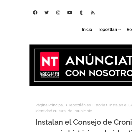
Inicio
Tepoztlán
Re
Página Principal
Tepoztlán es Historia
Instalan el C
identidad cultural del municipio
Instalan el Consejo de Croni