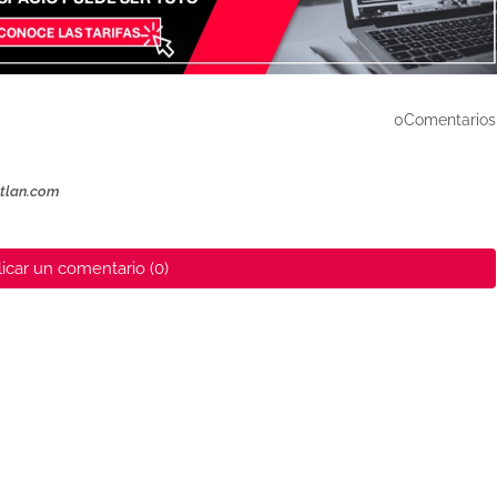
0Comentarios
ztlan.com
icar un comentario (0)