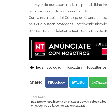
subrayando que asumir esta responsabilidad imp
preservación de la memoria colectiva.
Con la instalación del Consejo de Cronistas, T
país que buscan proteger su patrimonio históri
esencial para fortalecer la identidad y proyecta
Tags
Sociedad
Tepoztlán
Tepoztlán es
Facebook
Twitter
Whatsa
ANTIGUOS
Bad Bunny hará historia en el Super Bowl y coloca a los
en el centro de la conversación cultural