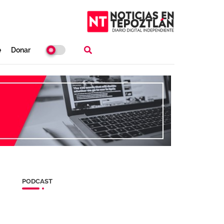
e
Donar
PODCAST