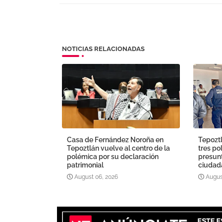
NOTICIAS RELACIONADAS
Casa de Fernández Noroña en
Tepoztl
Tepoztlán vuelve al centro de la
tres po
polémica por su declaración
presun
patrimonial
ciudada
August 06, 2026
Augus