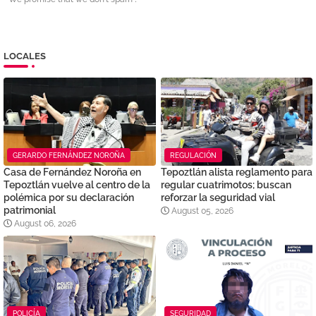
LOCALES
GERARDO FERNÁNDEZ NOROÑA
REGULACIÓN
Casa de Fernández Noroña en
Tepoztlán alista reglamento para
Tepoztlán vuelve al centro de la
regular cuatrimotos; buscan
polémica por su declaración
reforzar la seguridad vial
patrimonial
August 05, 2026
August 06, 2026
POLICÍA
SEGURIDAD