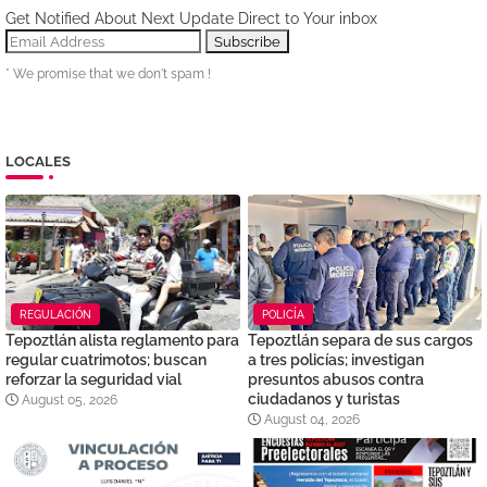
Get Notified About Next Update Direct to Your inbox
* We promise that we don't spam !
LOCALES
REGULACIÓN
POLICÍA
Tepoztlán alista reglamento para
Tepoztlán separa de sus cargos
regular cuatrimotos; buscan
a tres policías; investigan
reforzar la seguridad vial
presuntos abusos contra
ciudadanos y turistas
August 05, 2026
August 04, 2026