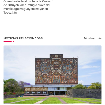
Operativo federal protege la Cueva
tter
atsa
de Oztuyehualco, refugio clave del
murciélago magueyero mayor en
Tepoztlán
pp
NOTICIAS RELACIONADAS
Mostrar más