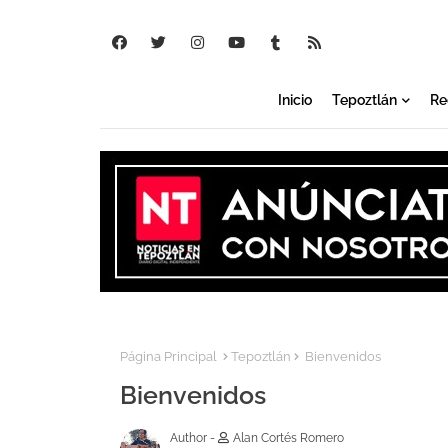
Inicio
Tepoztlán
Re
Página Principal
Tepoztlán
Bienvenidos
Bienvenidos
Author -
Alan Cortés Romero