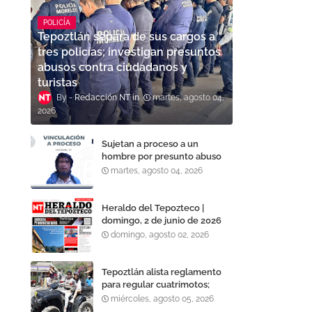
POLICÍA
Tepoztlán separa de sus cargos a
tres policías; investigan presuntos
abusos contra ciudadanos y
turistas
Redacción NT
martes, agosto 04,
2026
Sujetan a proceso a un
hombre por presunto abuso
sexual en Tepoztlán
martes, agosto 04, 2026
Heraldo del Tepozteco |
domingo, 2 de junio de 2026
domingo, agosto 02, 2026
Tepoztlán alista reglamento
para regular cuatrimotos;
buscan reforzar la seguridad
miércoles, agosto 05, 2026
vial