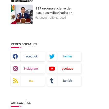
SEP ordena el cierre de
escuelas militarizadas en
México tras el caso de Dafne
jueves, julio 30, 2026
Zapata
REDES SOCIALES
facebook
twitter
instagram
youtube
rss
tumblr
CATEGORÍAS