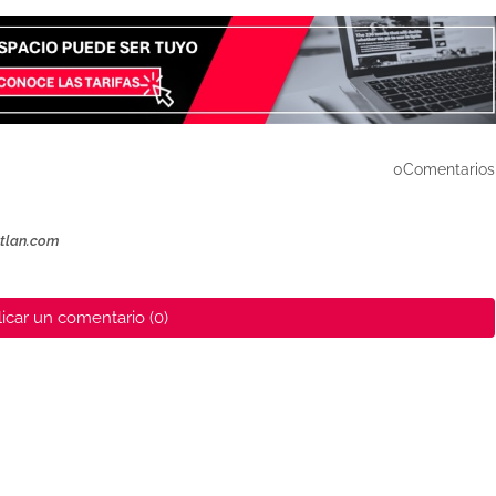
0Comentarios
ztlan.com
icar un comentario (0)