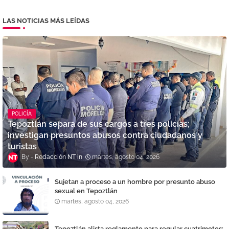
LAS NOTICIAS MÁS LEÍDAS
POLICÍA
Tepoztlán separa de sus cargos a tres policías;
investigan presuntos abusos contra ciudadanos y
turistas
Redacción NT
martes, agosto 04, 2026
Sujetan a proceso a un hombre por presunto abuso
sexual en Tepoztlán
martes, agosto 04, 2026
Tepoztlán alista reglamento para regular cuatrimotos;