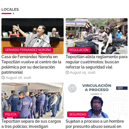
LOCALES
GERARDO FERNÁNDEZ NOROÑA
REGULACIÓN
Casa de Fernández Noroña en
Tepoztlán alista reglamento para
Tepoztlán vuelve al centro de la
regular cuatrimotos; buscan
polémica por su declaración
reforzar la seguridad vial
patrimonial
August 05, 2026
August 06, 2026
POLICÍA
SEGURIDAD
Tepoztlán separa de sus cargos
Sujetan a proceso a un hombre
a tres policías; investigan
por presunto abuso sexual en