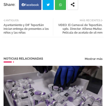
Facebook
Twi
Wh
ANTIGUOS
MÁS RECIENTES
Ayuntamiento y DIF Tepoztlán
VIDEO: El Carnaval de Tepoztlán,
tter
atsa
inician entrega de presentes a los
1961. Director: Alfonso Muñoz.
niños y las niñas
Película de acetato de 16 mm
pp
NOTICIAS RELACIONADAS
Mostrar más