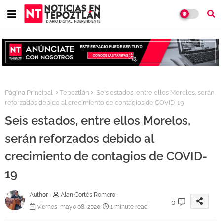
Página Principal
Tepoztlán
Seis estados, entre ellos Morelos, serán
reforzados debido al crecimiento de contagios de COVID-19
Seis estados, entre ellos Morelos,
serán reforzados debido al
crecimiento de contagios de COVID-
19
Author -
Alan Cortés Romero
0
viernes, mayo 08, 2020
1 minute read