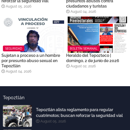
reforzar la seguridad vial
presuntos abusos contra
ciudadanos y turistas
August 05, 2026
August 04, 2026
SEGURIDAD
BOLETÍN SEMANAL
Sujetan a proceso a un hombre
Heraldo del Tepozteco |
por presunto abuso sexual en
domingo, 2 de junio de 2026
Tepoztlán
August 02, 2026
August 04, 2026
Tepoztlán
Tepoztlán alista reglamento para regular
cuatrimotos; buscan reforzar la seguridad vial
August 05, 2026