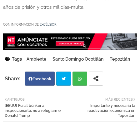
años de prisión y otros mil días-multa.
CON INFORMACIÓN DE
EXCÉLSIOR
.
Tags
Ambiente
Santo Domingo Ocotitlán
Tepoztlán
Facebook
Twi
Wh
ANTIGUOS
MÁS RECIENTES
[EEUU] Fui al búnker a
Importante y necesaria la
tter
atsa
inspeccionarlo, no a refugiarme:
reactivación económica en
Donald Trump
Tepoztlán
pp