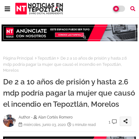
Página Principal
Tepoztlán
De 2 a 10 años de prisión y hasta 2.6
mdp podría pagar la mujer que causó el incendio en Tepoztlán,
Morelos
De 2 a 10 años de prisión y hasta 2.6
mdp podría pagar la mujer que causó
el incendio en Tepoztlán, Morelos
Author -
Alan Cortés Romero
1
miércoles, junio 03, 2020
1 minute read