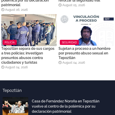
polémica por su declaración
reforzar la seguridad vial
patrimonial
August 05, 2026
August 06, 2026
POLICÍA
SEGURIDAD
Tepoztlán separa de sus cargos
Sujetan a proceso a un hombre
a tres policías; investigan
por presunto abuso sexual en
presuntos abusos contra
Tepoztlán
ciudadanos y turistas
August 04, 2026
August 04, 2026
Tepoztlán
Casa de Fernández Noroña en Tepoztlán
vuelve al centro de la polémica por su
declaración patrimonial