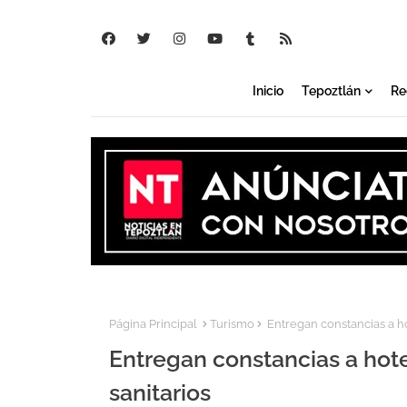
Inicio
Tepoztlán
Re
Página Principal
Turismo
Entregan constancias a h
Entregan constancias a hot
sanitarios