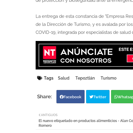
de protección y bioseguridad ante la emergenci
La entrega de esta constancia de "Empresa Resp
de la Dirección de Turismo, y es avalada por l
COVID-19, integrada por especialistas de salud 
Tags
Salud
Tepoztlán
Turismo
Facebook
Twitter
Whatsa
ANTIGUOS
El nuevo etiquetado en productos alimenticios - Alan Co
Romero