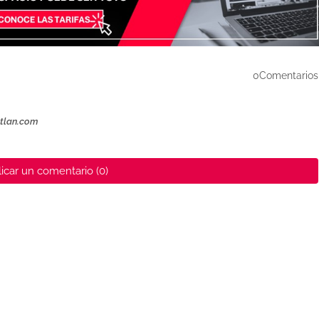
0Comentarios
ztlan.com
icar un comentario (0)