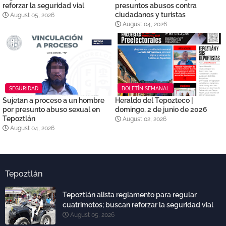
reforzar la seguridad vial
presuntos abusos contra
ciudadanos y turistas
August 05, 2026
August 04, 2026
SEGURIDAD
BOLETÍN SEMANAL
Sujetan a proceso a un hombre
Heraldo del Tepozteco |
por presunto abuso sexual en
domingo, 2 de junio de 2026
Tepoztlán
August 02, 2026
August 04, 2026
Tepoztlán
Tepoztlán alista reglamento para regular
cuatrimotos; buscan reforzar la seguridad vial
August 05, 2026