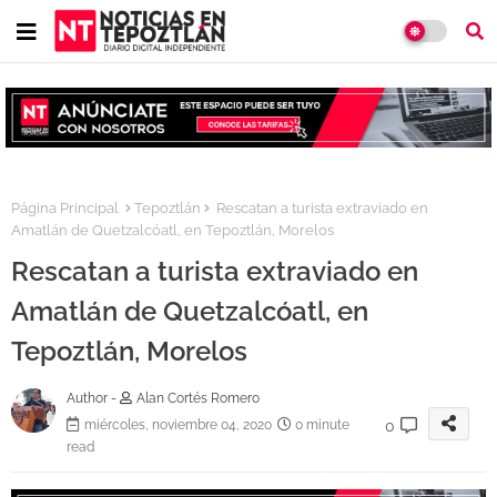
Página Principal
Tepoztlán
Rescatan a turista extraviado en
Amatlán de Quetzalcóatl, en Tepoztlán, Morelos
Rescatan a turista extraviado en
Amatlán de Quetzalcóatl, en
Tepoztlán, Morelos
Author -
Alan Cortés Romero
0
miércoles, noviembre 04, 2020
0 minute
read