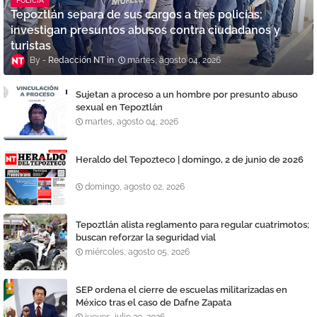
POLICÍA
Tepoztlán separa de sus cargos a tres policías;
investigan presuntos abusos contra ciudadanos y
turistas
Redacción NT
martes, agosto 04, 2026
Sujetan a proceso a un hombre por presunto abuso
sexual en Tepoztlán
martes, agosto 04, 2026
Heraldo del Tepozteco | domingo, 2 de junio de 2026
domingo, agosto 02, 2026
Tepoztlán alista reglamento para regular cuatrimotos;
buscan reforzar la seguridad vial
miércoles, agosto 05, 2026
SEP ordena el cierre de escuelas militarizadas en
México tras el caso de Dafne Zapata
jueves, julio 30, 2026