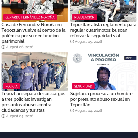
GERARDO FERNÁNDEZ NOROÑA
REGULACIÓN
Casa de Fernández Noroña en
Tepoztlán alista reglamento para
Tepoztlán vuelve al centro de la
regular cuatrimotos; buscan
polémica por su declaración
reforzar la seguridad vial
patrimonial
August 05, 2026
August 06, 2026
POLICÍA
SEGURIDAD
Tepoztlán separa de sus cargos
Sujetan a proceso a un hombre
a tres policías; investigan
por presunto abuso sexual en
presuntos abusos contra
Tepoztlán
ciudadanos y turistas
August 04, 2026
August 04, 2026