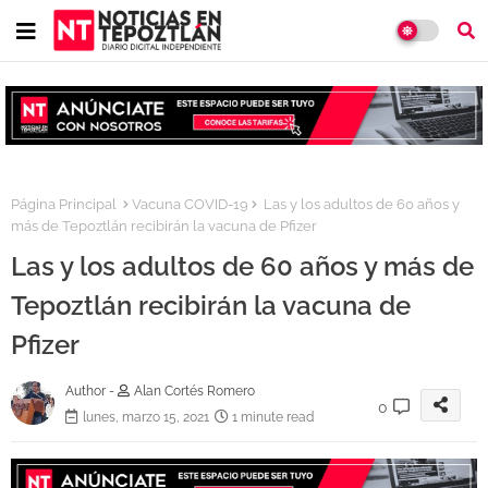
Página Principal
Vacuna COVID-19
Las y los adultos de 60 años y
más de Tepoztlán recibirán la vacuna de Pfizer
Las y los adultos de 60 años y más de
Tepoztlán recibirán la vacuna de
Pfizer
Author -
Alan Cortés Romero
0
lunes, marzo 15, 2021
1 minute read