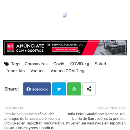
Tags
Coronavirus
Covid
COVID-19
Salud
Tepoztlán
Vacuna
Vacuna COVID-19
Facebook
Twi
Wh
ANTIGUOS
MÁS RECIENTES
Realizan el anuncio oficial del
Doña Petra Guadalupe Demesa, del
tter
atsa
arranque de la vacunación contra
barrio de San José, es la primera
COVID-19 en Tepoztlán; vacunarán a
mujer en ser vacunada en Tepoztlán
los adultos mayores a partir de
pp