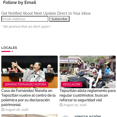
Follow by Email
Get Notified About Next Update Direct to Your inbox
* We promise that we don't spam !
LOCALES
GERARDO FERNÁNDEZ NOROÑA
REGULACIÓN
Casa de Fernández Noroña en
Tepoztlán alista reglamento para
Tepoztlán vuelve al centro de la
regular cuatrimotos; buscan
polémica por su declaración
reforzar la seguridad vial
patrimonial
August 05, 2026
August 06, 2026