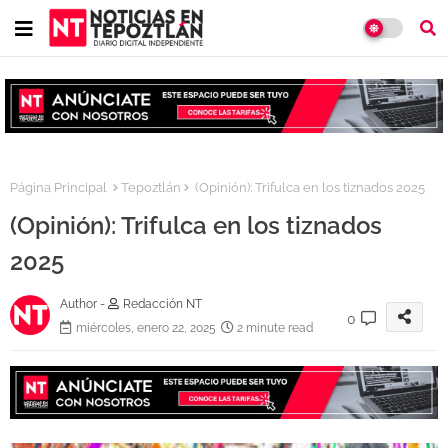
Página Principal
Tepoztlán
(Opinión): Trifulca en los tiznados 2025
(Opinión): Trifulca en los tiznados
2025
Author -
Redacción NT
0
miércoles, enero 22, 2025
2 minute read