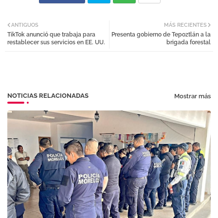
Twi
Wh
ANTIGUOS
MÁS RECIENTES
TikTok anunció que trabaja para
Presenta gobierno de Tepoztlán a la
tter
atsa
restablecer sus servicios en EE. UU.
brigada forestal
pp
NOTICIAS RELACIONADAS
Mostrar más