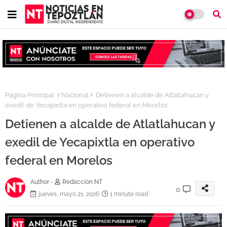
Página Principal
Nacional
Detienen a alcalde de Atlatlahucan y
exedil de Yecapixtla en operativo federal en Morelos
Detienen a alcalde de Atlatlahucan y
exedil de Yecapixtla en operativo
federal en Morelos
Author -
Redacción NT
0
jueves, mayo 21, 2026
1 minute read