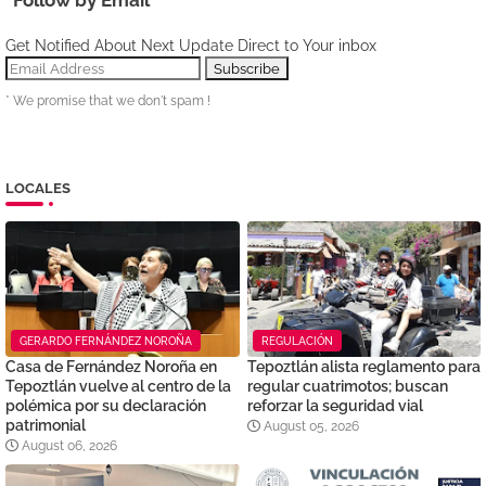
Get Notified About Next Update Direct to Your inbox
* We promise that we don't spam !
LOCALES
GERARDO FERNÁNDEZ NOROÑA
REGULACIÓN
Casa de Fernández Noroña en
Tepoztlán alista reglamento para
Tepoztlán vuelve al centro de la
regular cuatrimotos; buscan
polémica por su declaración
reforzar la seguridad vial
patrimonial
August 05, 2026
August 06, 2026