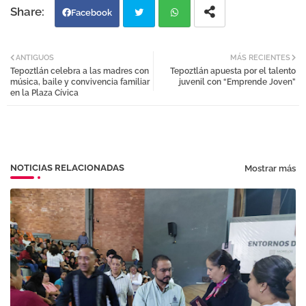
Facebook
Twi
Wh
ANTIGUOS
MÁS RECIENTES
Tepoztlán celebra a las madres con
Tepoztlán apuesta por el talento
tter
atsa
música, baile y convivencia familiar
juvenil con “Emprende Joven”
en la Plaza Cívica
pp
NOTICIAS RELACIONADAS
Mostrar más