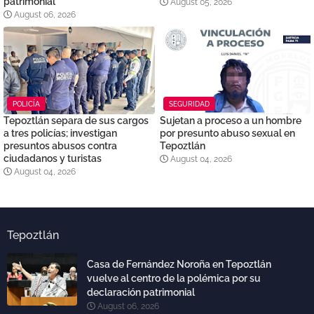
patrimonial
August 05, 2026
August 06, 2026
POLICÍA
SEGURIDAD
Tepoztlán separa de sus cargos
Sujetan a proceso a un hombre
a tres policías; investigan
por presunto abuso sexual en
presuntos abusos contra
Tepoztlán
ciudadanos y turistas
August 04, 2026
August 04, 2026
Tepoztlán
Casa de Fernández Noroña en Tepoztlán
vuelve al centro de la polémica por su
declaración patrimonial
August 06, 2026