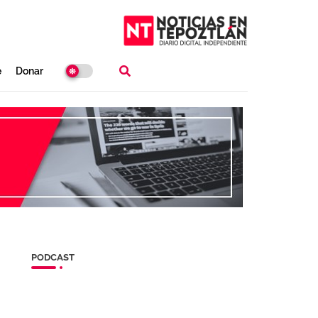
e
Donar
PODCAST