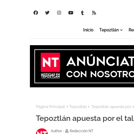
Inicio
Tepoztlán
Re
Página Principal
Tepoztlán
Tepoztlán apuesta por e
Tepoztlán apuesta por el ta
Author -
Redacción NT