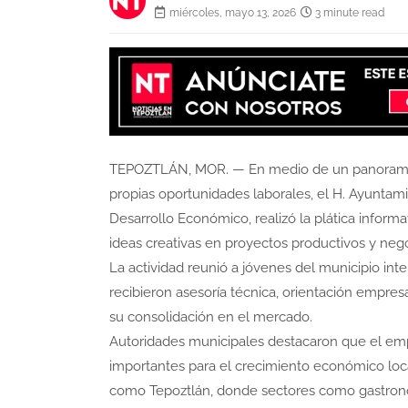
miércoles, mayo 13, 2026
3 minute read
TEPOZTLÁN, MOR. — En medio de un panorama
propias oportunidades laborales, el H. Ayuntami
Desarrollo Económico, realizó la plática inform
ideas creativas en proyectos productivos y neg
La actividad reunió a jóvenes del municipio in
recibieron asesoría técnica, orientación empresa
su consolidación en el mercado.
Autoridades municipales destacaron que el em
importantes para el crecimiento económico loca
como Tepoztlán, donde sectores como gastronomí