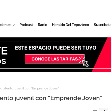
cientes
Podcast
Radio
Heraldo Del Tepozteco
Suscríbet
l talento juvenil con “Emprende Joven”
lento juvenil con “Emprende Joven”