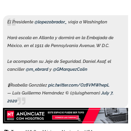
El Presidente
@lopezobrador_
viaja a Washington
Hará escala en Atlanta y dormirá en la Embajada de
México, en el 1911 de Pennsylvania Avenue, W D.C.
Le acompañan su Jeje de Seguridad, Daniel Asaf, el
canciller
@m_ebrard
y
@GMarquezColin
📹Isabella González
pic.twitter.com/Oz8VMWhepL
— Luis Guillermo Hernández © (@luisghernan)
July 7,
2020