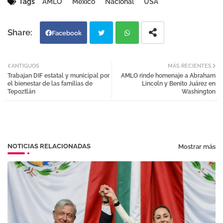
Tags
AMLO
México
Nacional
USA
Facebook
Twi
Wh
ANTIGUOS
MÁS RECIENTES
Trabajan DIF estatal y municipal por
AMLO rinde homenaje a Abraham
tter
atsa
el bienestar de las familias de
Lincoln y Benito Juárez en
Tepoztlán
Washington
pp
NOTICIAS RELACIONADAS
Mostrar más