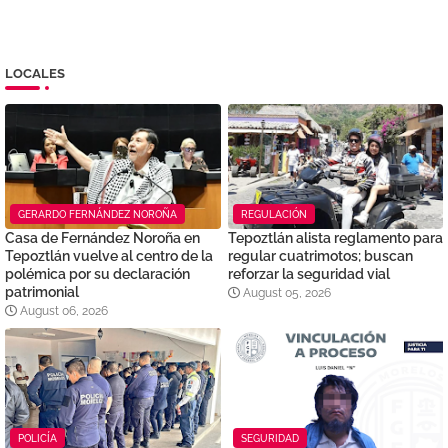
LOCALES
GERARDO FERNÁNDEZ NOROÑA
REGULACIÓN
Casa de Fernández Noroña en
Tepoztlán alista reglamento para
Tepoztlán vuelve al centro de la
regular cuatrimotos; buscan
polémica por su declaración
reforzar la seguridad vial
patrimonial
August 05, 2026
August 06, 2026
POLICÍA
SEGURIDAD